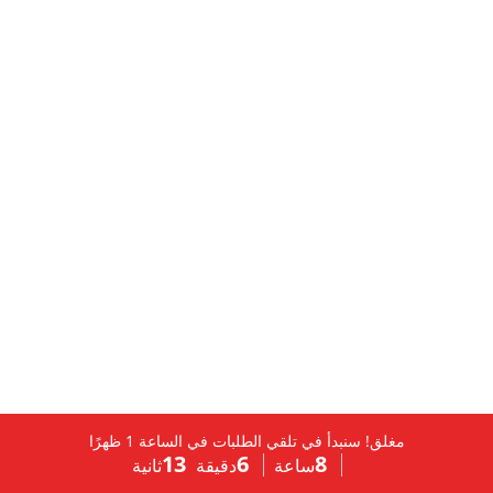
0
مغلق! سنبدأ في تلقي الطلبات في الساعة 1 ظهرًا
13
6
8
ساعة
دقيقة
ثانية
MY ACCOUNT
CART
SEARCH
HOME