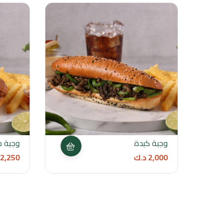
وجبة كبدة
وجبة م
2,000
د.ك
2,250