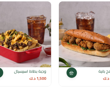
خ بانية
وجبة بطاط اسبيسيال
د.ك
1,500
د.ك