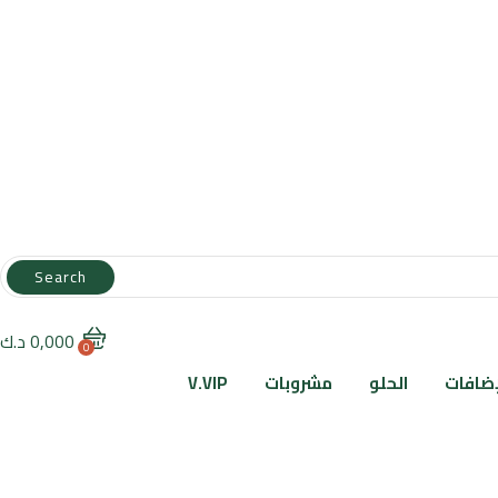
Search
0,000
د.ك
0
إضافات
الحلو
مشروبات
V.VIP