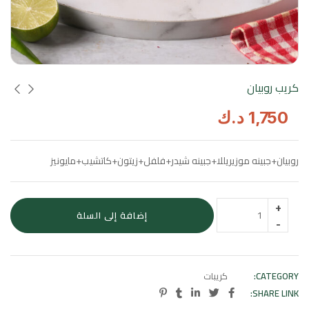
كريب روبيان
1,750
د.ك
روبيان+جبينه موزيريللا+جبينه شيدر+فلفل+زيتون+كاتشيب+مايونيز
إضافة إلى السلة
CATEGORY:
كريبات
SHARE LINK: