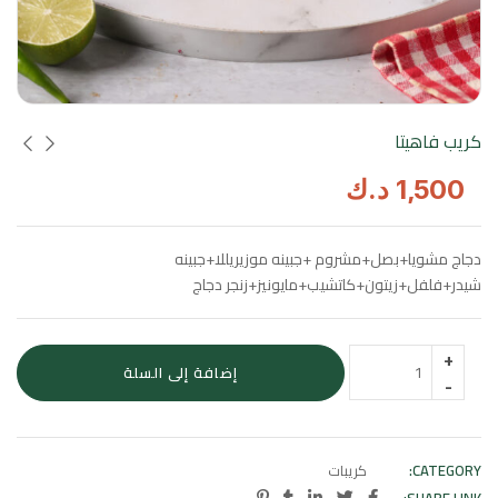
كريب فاهيتا
1,500
د.ك
دجاج مشويا+بصل+مشروم +جبينه موزيريللا+جبينه
شيدر+فلفل+زيتون+كاتشيب+مايونيز+زنجر دجاج
إضافة إلى السلة
CATEGORY:
كريبات