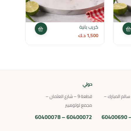
كريب بانية
كريب 
1,500
د.ك
1,500
حولي
ارع سالم المبارك –
قطعة 9 – شارع العثمان –
مجمع لولوهيبر
60400072 – 60400078