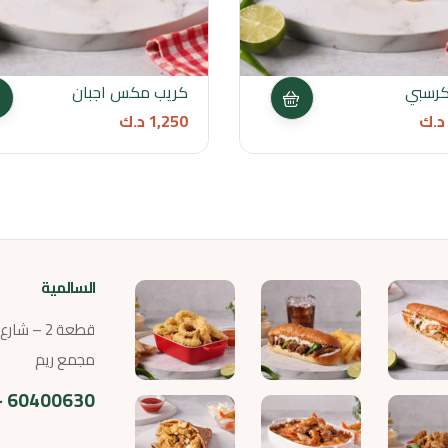
كرسبي
كريب مكس اجبان
د.ك
1,250
د.ك
السالمية
قطعة 2 – ش
مجمع ريم
60400630 – 60400690