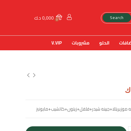
0,000
د.ك
Search
0
ضافات
الحلو
مشروبات
V.VIP
ك
ه موزيريللا+جبينه شيدر+فلفل+زيتون+كاتشيب+مايونيز