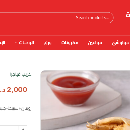
ة
حواوشي
مواعين
مكرونات
ورق
الوجبات
الإ
كريب فياجرا
2,000
د.
روبيان+سيبيط+جبين