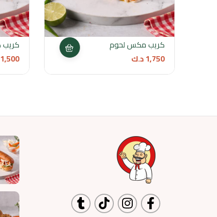
كريب مكس لحوم
كريب 
1,750
د.ك
1,500