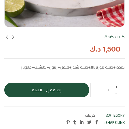
كريب كبدة
1,500
د.ك
كبده +جبينه موزيريللا+جبينه شيدر+فلفل+زيتون+كاتشيب+مايونيز
إضافة إلى السلة
CATEGORY:
كريبات
SHARE LINK: