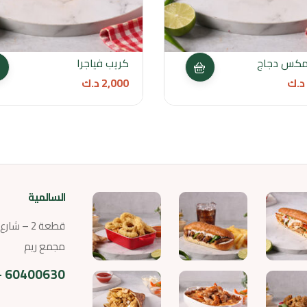
مكس دجاج
كريب فياجرا
د.ك
2,000
د.ك
السالمية
قطعة 2 – ش
مجمع ريم
60400630 – 60400690