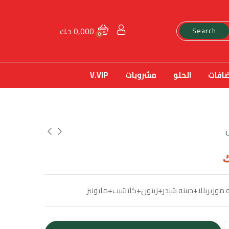
0,000
د.ك
Search
0
ضافات
الحلو
مشروبات
V.VIP
ك
موزيريللا+جبينه شيدر+زيتون+كاتشيب+مايونيز