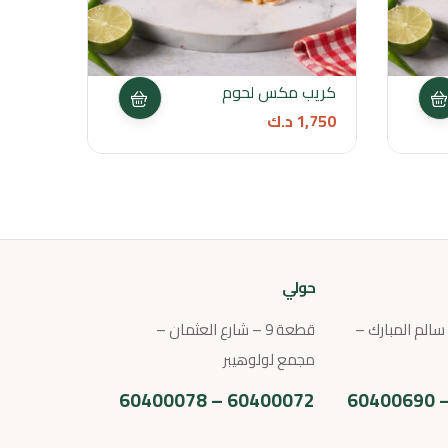
كريب مكس لحوم
كريب 
1,750
د.ك
1,500
حولي
ارع سالم المبارك –
قطعة 9 – شارع العثمان –
مجمع لولوهيبر
60400072 – 60400078