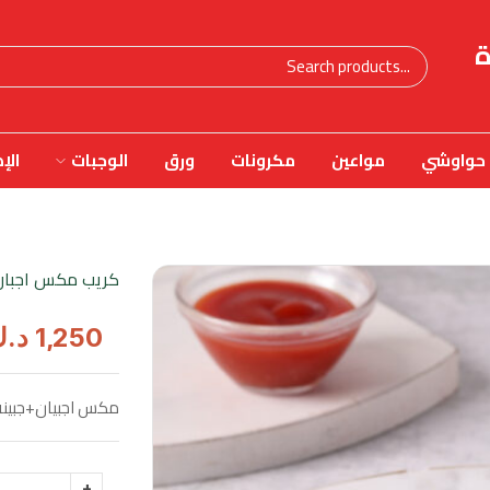
ة
حواوشي
مواعين
مكرونات
ورق
الوجبات
الإ
كريب مكس اجبان
1,250
د.
مكس اجبيان+جبينه 