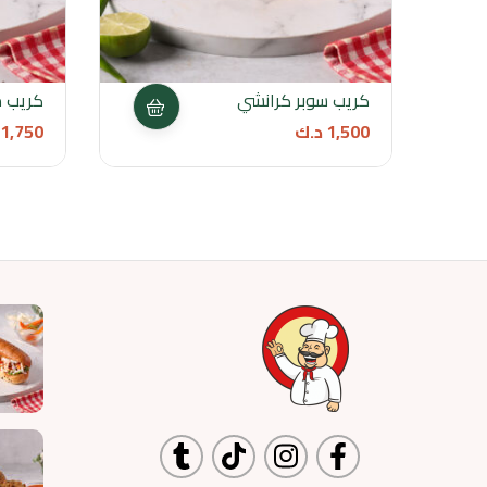
كريب سوبر كرانشي
كريب 
1,500
د.ك
1,750