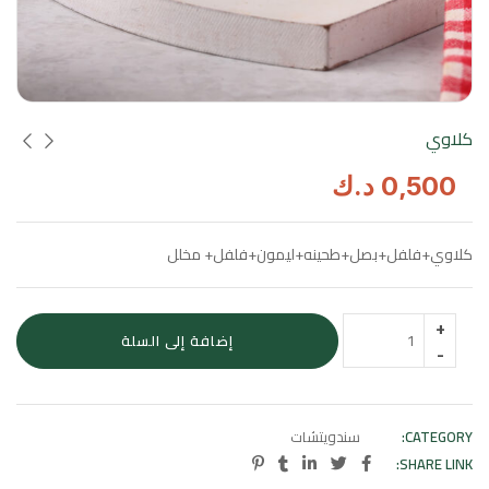
كلاوي
0,500
د.ك
كلاوي+فلفل+بصل+طحينه+ليمون+فلفل+ مخلل
إضافة إلى السلة
CATEGORY:
سندويتشات
SHARE LINK: