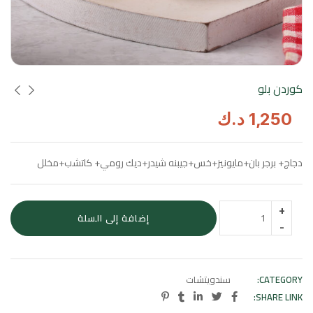
كوردن بلو
1,250
د.ك
دجاج+ برجر بان+مايونيز+خس+جيبنه شيدر+ديك رومي+ كاتشب+مخلل
إضافة إلى السلة
CATEGORY:
سندويتشات
SHARE LINK: