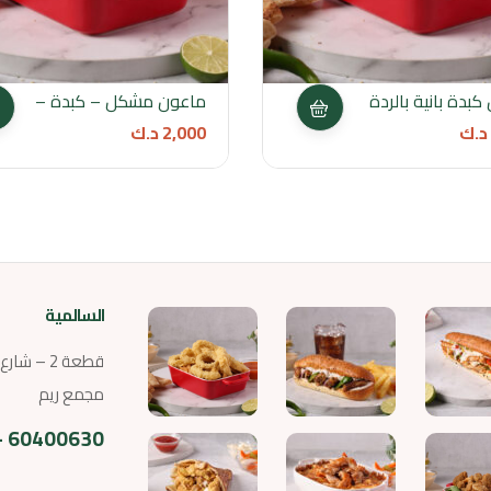
بدة بانية بالردة
ماعون مشكل – كبدة –
سجق – كلاوى
د.ك
2,000
د.ك
السالمية
قطعة 2 – ش
مجمع ريم
60400630 – 60400690