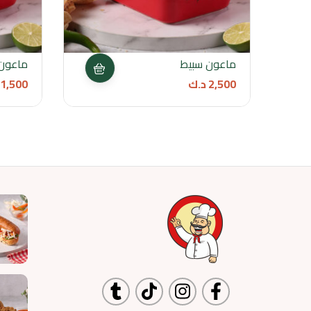
ماعون سبيط
ماعون ك
2,500
د.ك
1,500