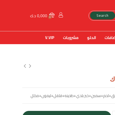
0,000
د.ك
Search
0
ضافات
الحلو
مشروبات
V.VIP
ك
ق+لحم+سمين+خبز بلدي+طحينه+فلفل+ليمون+مخلل