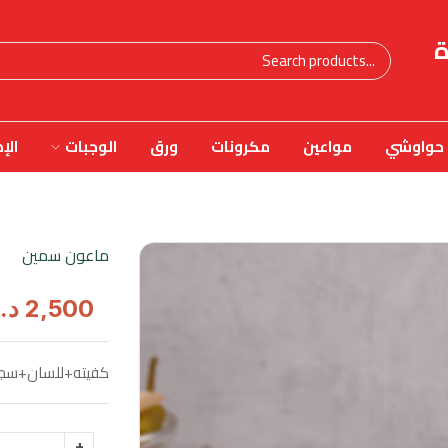
ة
حواوشي
مواعين
مكرونات
ورق
الوجبات
الإ
ماعون سمين
2,500
د.
كفيته+للسان+سج