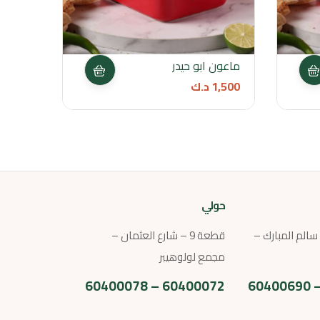
ماعون ابو حيدر
ماعو
1,500
د.ك
2,000
حولي
ارع سالم المبارك –
قطعة 9 – شارع العثمان –
مجمع لولوهيبر
60400072 – 60400078