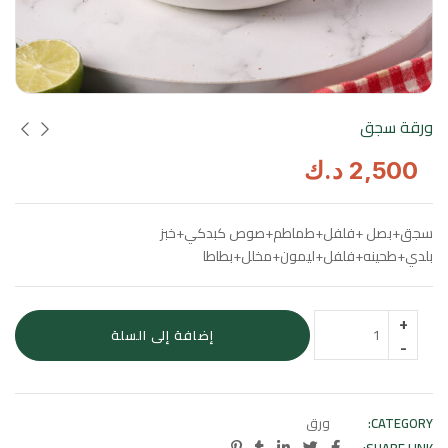
ورقة سجق
2,500
د.ك
سجق+بصل +فلفل+طماطم+صوص كبدكي+خبز
بلدي+طحينه+فلفل+ليمون+مخلل+بطاطا
إضافة إلى السلة
CATEGORY:
ورق